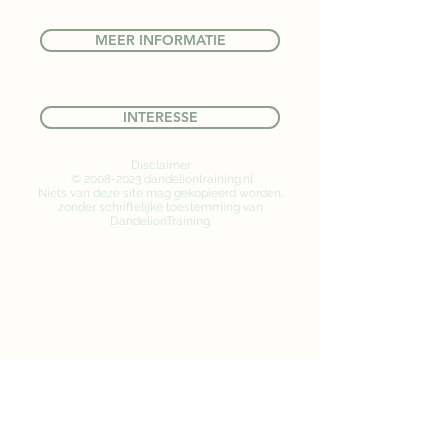
MEER INFORMATIE
INTERESSE
Disclaimer
©
2008-2023
dandeliontraining.nl
Niets van deze site mag gekopieerd worden,
zonder schriftelijke toestemming van
DandelionTraining.